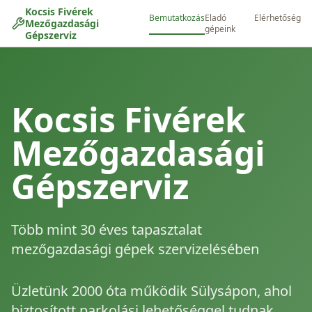
Kocsis Fivérek
Bemutatkozás
Eladó
Elérhetőség
Mezőgazdasági
gépeink
Gépszerviz
Kocsis Fivérek
Mezőgazdasági
Gépszerviz
Több mint 30 éves tapasztalat
mezőgazdasági gépek szervizelésében
Üzletünk 2000 óta működik Sülysápon, ahol
biztosított parkolási lehetőséggel tudnak